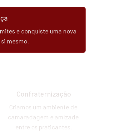
nça
imites e conquiste uma nova 
 si mesmo.
Confraternização
Criamos um ambiente de 
camaradagem e amizade 
entre os praticantes.