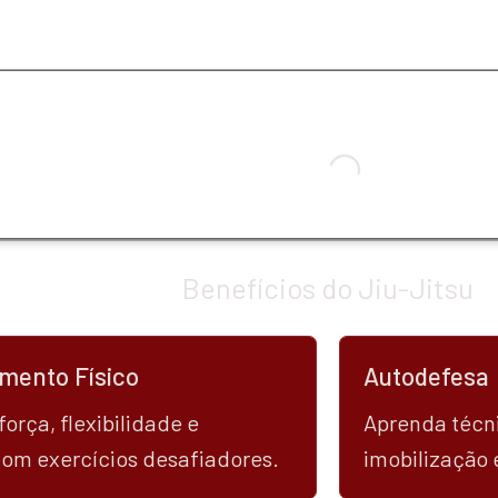
Loading...
Benefícios do Jiu-Jitsu
mento Físico
Autodefesa
orça, flexibilidade e 
Aprenda técni
com exercícios desafiadores.
imobilização 