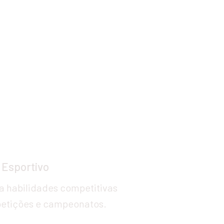
res
idas
 Esportivo
 habilidades competitivas 
etições e campeonatos.