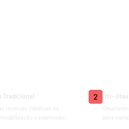
Nossos Professo
Modalidades Oferec
u Tradicional
Jiu-Jitsu
2
s técnicas clássicas de 
Desenvolva
 imobilização e submissão.
para comp