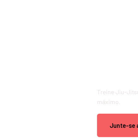
Treine Jiu-Jit
máximo.
Junte-se 