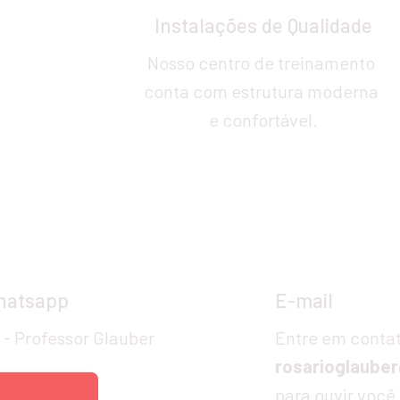
Instalações de Qualidade
Nosso centro de treinamento 
conta com estrutura moderna 
e confortável.
Contato e Inscriç
Whatsapp
E-mail
4 - Professor Glauber
rosarioglaube
para ouvir você