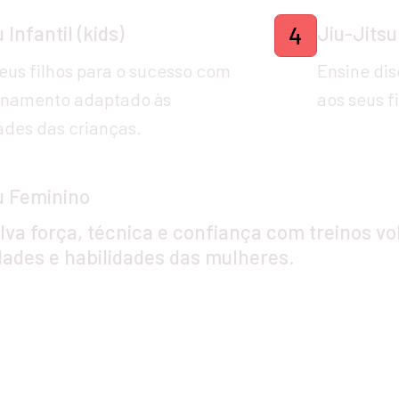
 Infantil (kids)
Jiu-Jitsu
4
eus filhos para o sucesso com 
Ensine dis
inamento adaptado às 
aos seus fi
des das crianças.
u Feminino 
va força, técnica e confiança com treinos vol
ades e habilidades das mulheres.
Horários de Trei