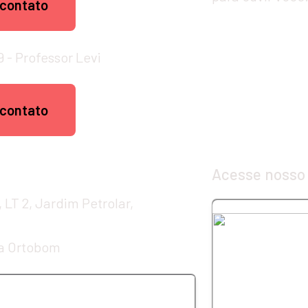
 contato
9 - Professor Levi
 contato
Acesse nosso
 LT 2, Jardim Petrolar, 
ja Ortobom