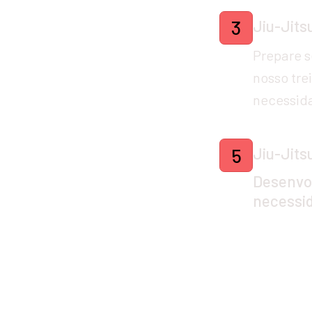
Jiu-Jitsu
3
Prepare s
nosso tre
necessida
Jiu-Jits
5
Desenvol
necessid