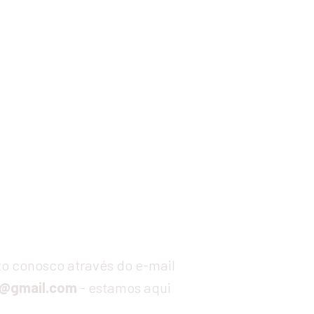
ões
Entre em contato conosco através do e-mail 
r@gmail.com
 - estamos aqui 
.