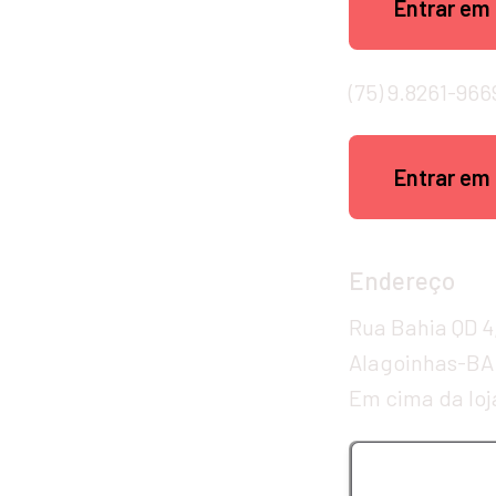
Entrar em
(75) 9.8261-966
Entrar em
Endereço
Rua Bahia QD 4,
Alagoinhas-BA
Em cima da lo