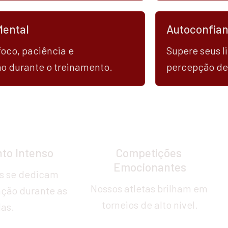
Mental
Autoconfia
oco, paciência e 
Supere seus l
o durante o treinamento.
percepção de
Galeria 
to Intenso
Competições 
Emocionantes
s se dedicam 
Nossos atletas brilham em 
ão durante as 
torneios de alto nível.
las.