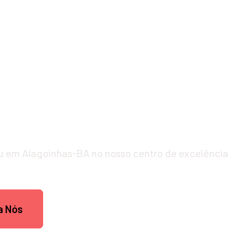
Primus Jiu-Ji
su em Alagoinhas-BA no nosso centro de excelência 
a Nós