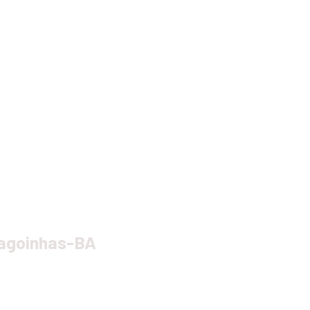
o
lagoinhas-BA 