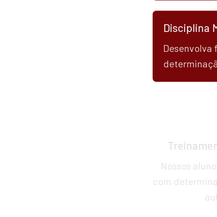
Disciplina 
Desenvolva f
determinaçã
Treinamen
Nossos aluno
com determinaç
au